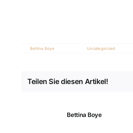
Wir bitten um Verständnis!
Am Donnerstag, 29.05.2025 sind wir ab 11 Uhr f
Euer Team vom Hohl
Von
Bettina Boye
|
Mai 27, 2025
|
Uncategorized
|
Kommen
Teilen Sie diesen Artikel!
Über den Autor:
Bettina Boye