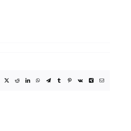
Facebook
X
Reddit
LinkedIn
WhatsApp
Telegram
Tumblr
Pinterest
Vk
Xing
E-
Mail