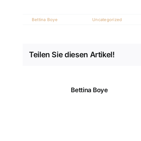
Es ist für alle was dabei und wir freuen uns auf
Von
Bettina Boye
|
Mai 15, 2025
|
Uncategorized
|
Kommen
Teilen Sie diesen Artikel!
Über den Autor:
Bettina Boye
Ähnliche Beiträge
Absage