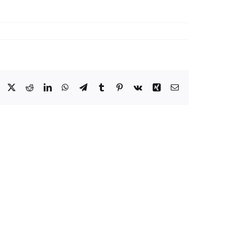
Facebook
X
Reddit
LinkedIn
WhatsApp
Telegram
Tumblr
Pinterest
Vk
Xing
E-
Mail
Gemeinsam
erkarneval
Gutes