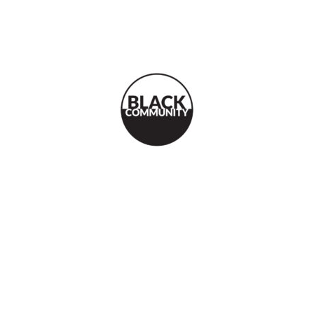
 20 Uhr wieder bei uns zu Gast.
rio aus dem Bergischen Land.
d und das Repertoire geht von Pop, Rock bis Soul.