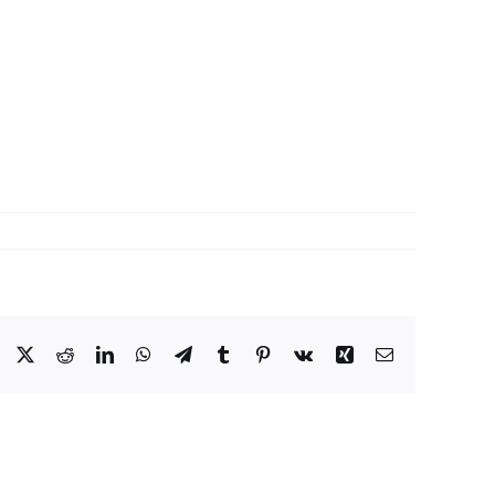
Facebook
X
Reddit
LinkedIn
WhatsApp
Telegram
Tumblr
Pinterest
Vk
Xing
E-
Mail