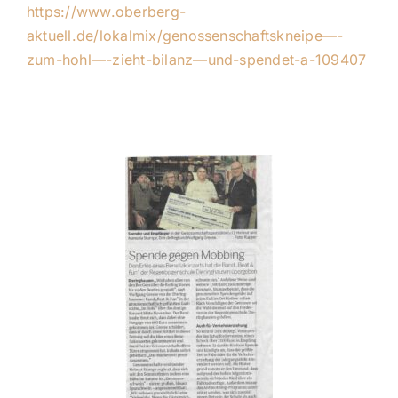
https://www.oberberg-
aktuell.de/lokalmix/genossenschaftskneipe—-
zum-hohl—-zieht-bilanz—und-spendet-a-109407
Auch in der OVZ ist über unsere Spende ein
Artikel erschienen: