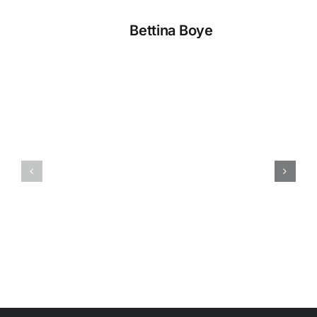
Über den Autor:
Bettina Boye
Ähnliche Beiträge
Absage
Whiskey
Konzert
Tasting
Sound
Spillers
am
am
04.07.26
27.06.2026